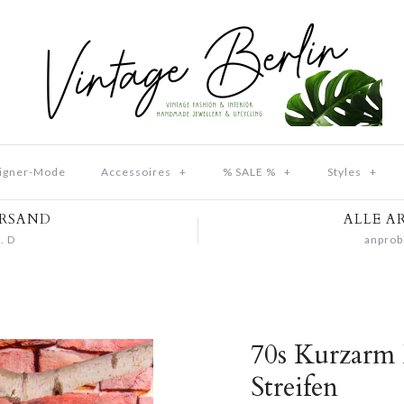
igner-Mode
Accessoires
+
% SALE %
+
Styles
+
ERSAND
ALLE A
. D
anprob
70s Kurzarm
Streifen