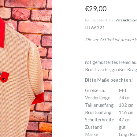
€29,00
Inklusive MwSt. zzgl.
Versandkoste
ID
66321
Dieser Artikel ist ausverk
rot gemustertes Hemd aus
Brusttasche, großer Kragen
Bitte Maße beachten!
Größe ca.
M-L
Vorderlänge
74 cm
Taillenumfang
102 cm
Brustumfang
116 cm
Schulterbreite
47 cm
Zustand
gut
Marke
Luigi Ros