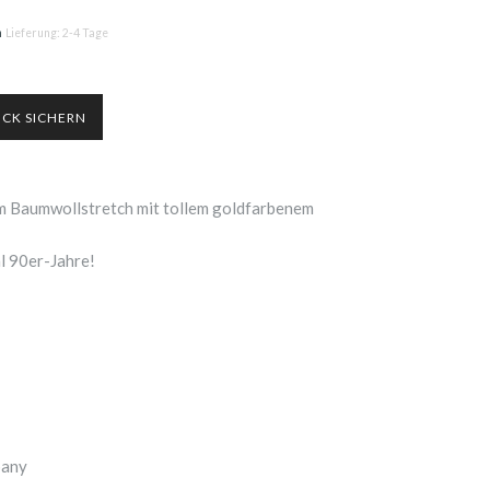
n
Lieferung: 2-4 Tage
em Baumwollstretch mit tollem goldfarbenem
l 90er-Jahre!
any