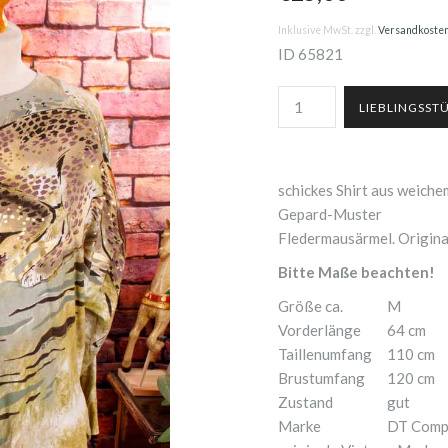
Inklusive MwSt. zzgl.
Versandkoste
ID
65821
schickes Shirt aus weich
Gepard-Muster
Fledermausärmel. Origina
Bitte Maße beachten!
Größe ca.
M
Vorderlänge
64 cm
Taillenumfang
110 cm
Brustumfang
120 cm
Zustand
gut
Marke
DT Comp