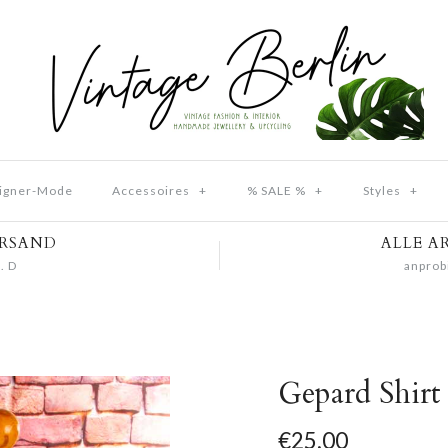
igner-Mode
Accessoires
+
% SALE %
+
Styles
+
ERSAND
ALLE A
. D
anprob
Gepard Shirt
€25,00