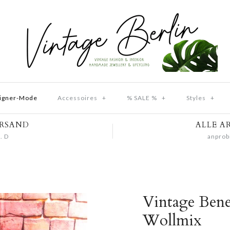
igner-Mode
Accessoires
+
% SALE %
+
Styles
+
ERSAND
ALLE A
. D
anprob
Vintage Bene
Wollmix