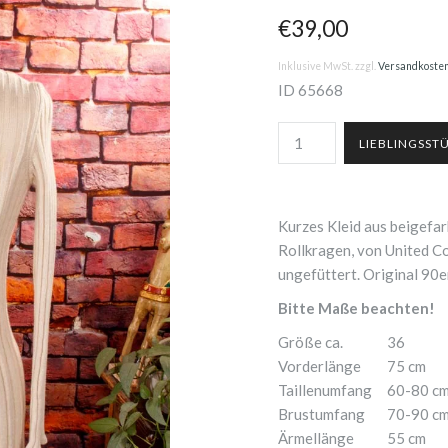
€39,00
Inklusive MwSt. zzgl.
Versandkoste
ID
65668
Kurzes Kleid aus beigefa
Rollkragen, von United C
ungefüttert. Original 90e
Bitte Maße beachten!
Größe ca.
36
Vorderlänge
75 cm
Taillenumfang
60-80 c
Brustumfang
70-90 c
Ärmellänge
55 cm