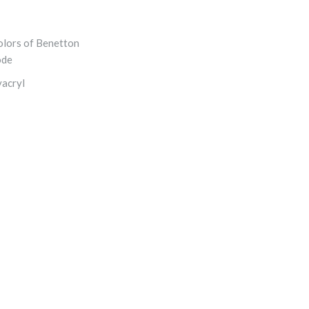
olors of Benetton
ode
acryl