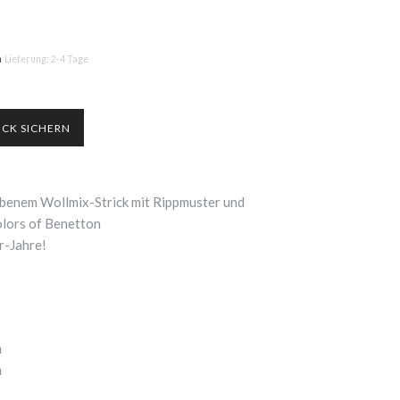
n
Lieferung: 2-4 Tage
rbenem Wollmix-Strick mit Rippmuster und
olors of Benetton
r-Jahre!
m
m