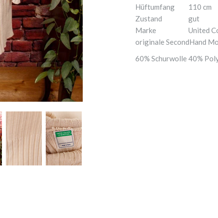
Hüftumfang
110 cm
Zustand
gut
Marke
United C
originale SecondHand M
60% Schurwolle 40% Poly