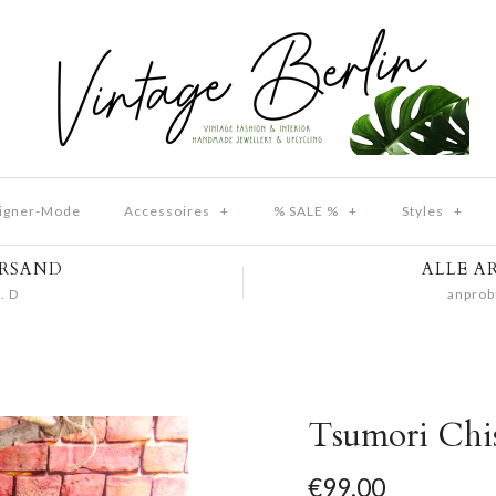
igner-Mode
Accessoires
+
% SALE %
+
Styles
+
ERSAND
ALLE A
. D
anprob
Tsumori Chis
€99,00