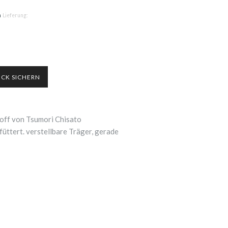
n
Lieferung:
toff von Tsumori Chisato
efüttert. verstellbare Träger, gerade