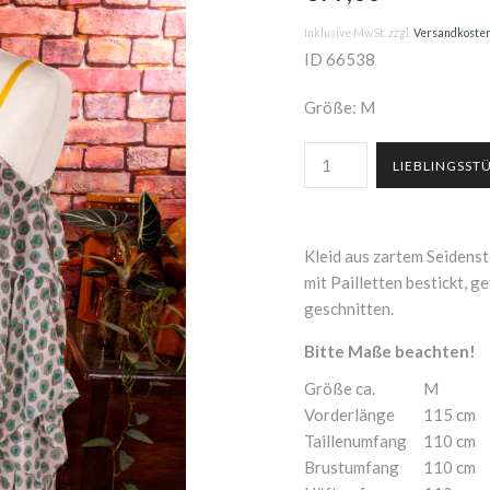
Inklusive MwSt. zzgl.
Versandkoste
ID
66538
Größe: M
Kleid aus zartem Seidens
mit Pailletten bestickt, g
geschnitten.
Bitte Maße beachten!
Größe ca.
M
Vorderlänge
115 cm
Taillenumfang
110 cm
Brustumfang
110 cm