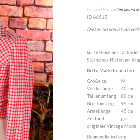
Inklusive MwSt. zzgl.
Versandkoste
ID
66515
Dieser Artikel ist ausverk
kurze Bluse aus rot kari
Sternchen-Nieten am Krag
Bitte Maße beachten!
Größe ca.
M
Vorderlänge
40 cm
Taillenumfang
80 cm
Brustumfang
95 cm
Ärmellänge
45 cm
Zustand
gut
originale Vintage Mode
Baumwollmischung