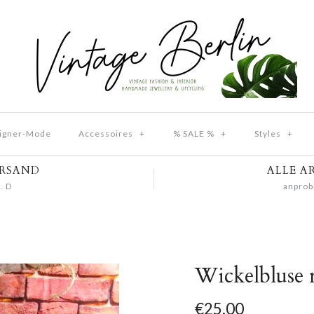
igner-Mode
Accessoires
+
% SALE %
+
Styles
+
ERSAND
ALLE A
. D
anprob
Wickelbluse r
€25,00