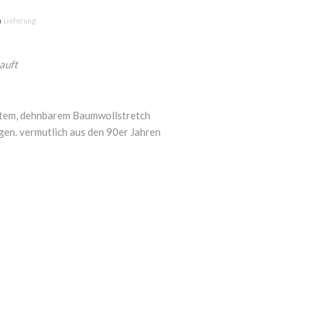
n
Lieferung:
auft
ertem, dehnbarem Baumwollstretch
en. vermutlich aus den 90er Jahren