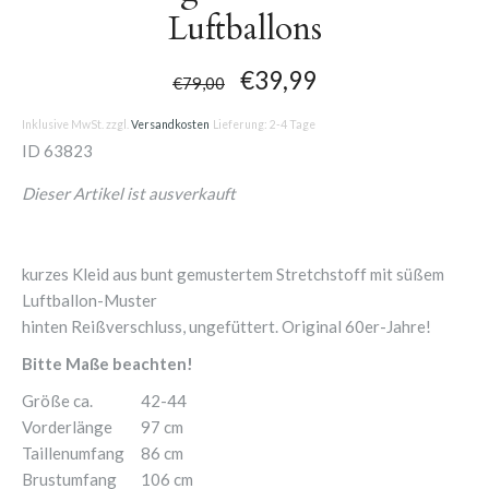
Luftballons
€39,99
€79,00
Inklusive MwSt. zzgl.
Versandkosten
Lieferung: 2-4 Tage
ID
63823
Dieser Artikel ist ausverkauft
kurzes Kleid aus bunt gemustertem Stretchstoff mit süßem
Luftballon-Muster
hinten Reißverschluss, ungefüttert. Original 60er-Jahre!
Bitte Maße beachten!
Größe ca.
42-44
Vorderlänge
97 cm
Taillenumfang
86 cm
Brustumfang
106 cm