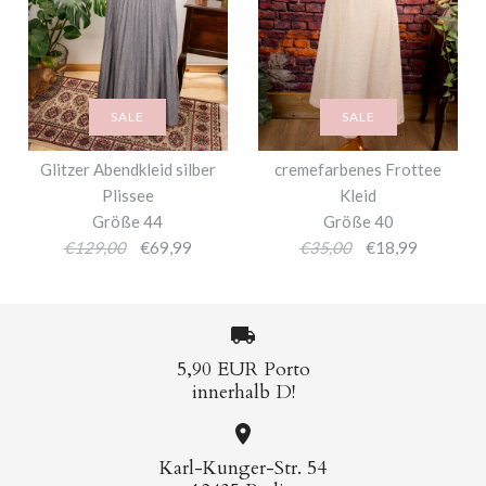
SALE
SALE
Glitzer Abendkleid silber
cremefarbenes Frottee
Plissee
Kleid
Größe 44
Größe 40
€129,00
€69,99
€35,00
€18,99
5,90 EUR Porto
innerhalb D!
Karl-Kunger-Str. 54