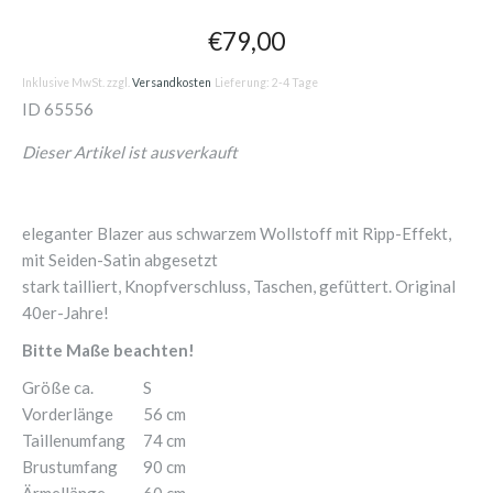
€79,00
Inklusive MwSt. zzgl.
Versandkosten
Lieferung: 2-4 Tage
ID
65556
Dieser Artikel ist ausverkauft
eleganter Blazer aus schwarzem Wollstoff mit Ripp-Effekt,
mit Seiden-Satin abgesetzt
stark tailliert, Knopfverschluss, Taschen, gefüttert. Original
40er-Jahre!
Bitte Maße beachten!
Größe ca.
S
Vorderlänge
56 cm
Taillenumfang
74 cm
Brustumfang
90 cm
Ärmellänge
60 cm