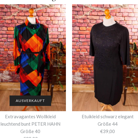
AUSVERKAUFT
Extravagantes Wollkleid
Etuikleid schwarz elegant
leuchtend bunt PETER HAHN
Größe 44
Größe 40
€39,00