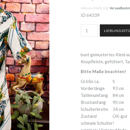
Inklusive MwSt. zzgl.
Versandkoste
ID
64339
bunt gemustertes Kleid a
Knopfleiste, gefüttert, T
Bitte Maße beachten!
Größe ca.
S
Vorderlänge
93 cm
Taillenumfang
84 cm
Brustumfang
90 cm
Schulterbreite
34 cm
Zustand
OK-gut
schmale Schulter!