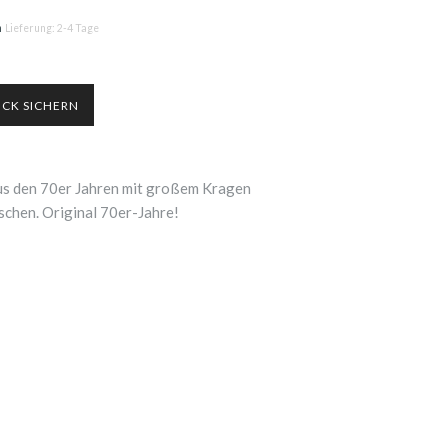
n
Lieferung: 2-4 Tage
us den 70er Jahren mit großem Kragen
aschen. Original 70er-Jahre!