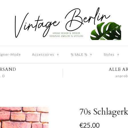
igner-Mode
Accessoires
+
% SALE %
+
Styles
+
ERSAND
ALLE A
. D
anprob
70s Schlagerk
€25,00