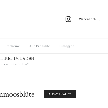
Warenkorb (0)
Gutscheine
Alle Produkte
Einloggen
RTIKEL IM LADEN
ieren und abholen*
enmoosblüte
AUSVERKAUFT