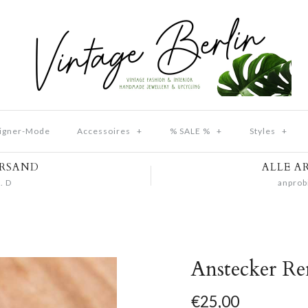
igner-Mode
Accessoires
+
% SALE %
+
Styles
+
ERSAND
ALLE A
. D
anprob
Anstecker R
€25,00