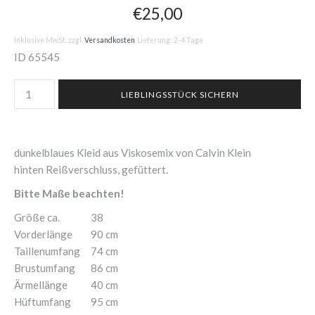
€25,00
Inklusive MwSt. zzgl.
Versandkosten
Lieferung: 2-4 Tage
ID
65545
dunkelblaues Kleid aus Viskosemix von Calvin Klein
hinten Reißverschluss, gefüttert.
Bitte Maße beachten!
Größe ca.
38
Vorderlänge
90 cm
Taillenumfang
74 cm
Brustumfang
86 cm
Ärmellänge
40 cm
Hüftumfang
95 cm