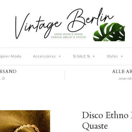
igner-Mode
Accessoires
+
% SALE %
+
Styles
+
ERSAND
ALLE A
. D
anprob
Disco Ethno 
Quaste