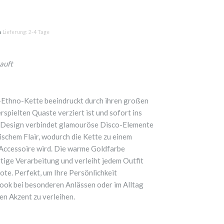
n
Lieferung: 2-4 Tage
auft
Ethno-Kette beeindruckt durch ihren großen
rspielten Quaste verziert ist und sofort ins
ge Design verbindet glamouröse Disco-Elemente
schem Flair, wodurch die Kette zu einem
Accessoire wird. Die warme Goldfarbe
tige Verarbeitung und verleiht jedem Outfit
Note. Perfekt, um Ihre Persönlichkeit
ook bei besonderen Anlässen oder im Alltag
en Akzent zu verleihen.