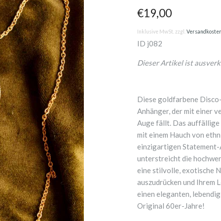
€19,00
Inklusive MwSt. zzgl.
Versandkoste
ID
j082
Dieser Artikel ist ausverk
Diese goldfarbene Disco-
Anhänger, der mit einer ve
Auge fällt. Das auffälli
mit einem Hauch von ethni
einzigartigen Statement-
unterstreicht die hochwer
eine stilvolle, exotische 
auszudrücken und Ihrem L
einen eleganten, lebendig
Original 60er-Jahre!