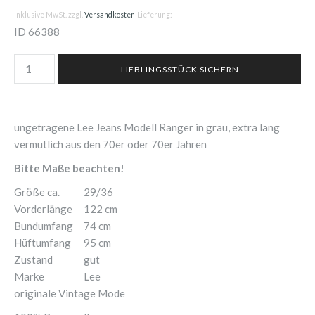
Inklusive MwSt. zzgl.
Versandkosten
Lieferung:
ID
66388
ungetragene Lee Jeans Modell Ranger in grau, extra lang
vermutlich aus den 70er oder 70er Jahren
Bitte Maße beachten!
Größe ca.
29/36
Vorderlänge
122 cm
Bundumfang
74 cm
Hüftumfang
95 cm
Zustand
gut
Marke
Lee
originale Vintage Mode