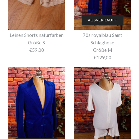
AUSVERKAUFT
Leinen Shorts naturfarben
70s royalblau Samt
Größe S
Schlaghose
€59,00
Größe M
€129,00