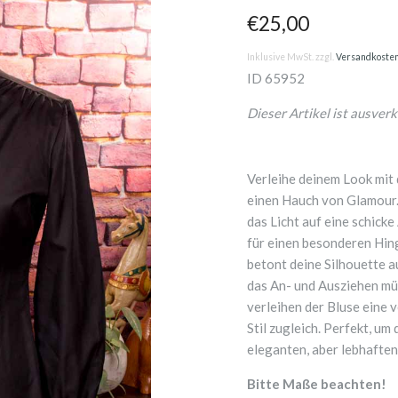
€25,00
Inklusive MwSt. zzgl.
Versandkoste
ID
65952
Dieser Artikel ist ausverk
Verleihe deinem Look mit
einen Hauch von Glamour.
das Licht auf eine schicke
für einen besonderen Hing
betont deine Silhouette a
das An- und Ausziehen mü
verleihen der Bluse eine
Stil zugleich. Perfekt, u
eleganten, aber lebhaften
Bitte Maße beachten!