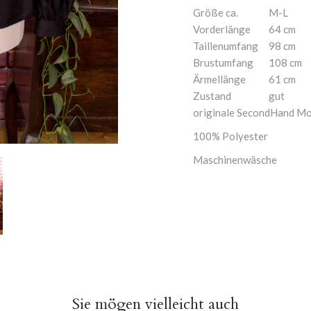
Größe ca.
M-L
Vorderlänge
64 cm
Taillenumfang
98 cm
Brustumfang
108 cm
Ärmellänge
61 cm
Zustand
gut
originale SecondHand M
100% Polyester
Maschinenwäsche
Sie mögen vielleicht auch