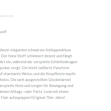
n
Lieferung:
auft
 dieser eleganten schwarzen Schluppenbluse
 Der feine Stoff schimmert dezent und fängt
 Art ein, während der verspielte Schleifenkragen
ucker sorgt. Die leicht taillierte Passform
uf charmante Weise, und die Knopfleiste macht
helos. Die weit ausgestellten Glockenärmel
 verspielte Note und sorgen für Bewegung und
m deinen Alltags- oder Party-Look mit einem
 Flair aufzupeppen!Original 70er-Jahre!