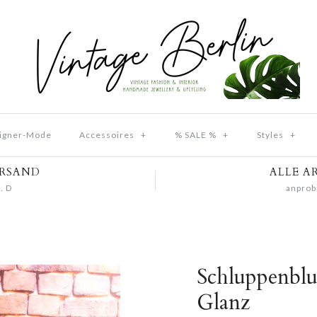
igner-Mode
Accessoires
+
% SALE %
+
Styles
+
ERSAND
ALLE A
. D
anprob
Schluppenblu
Glanz