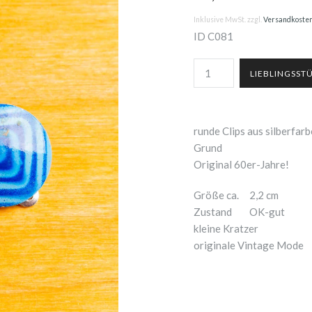
Inklusive MwSt. zzgl.
Versandkoste
ID
C081
runde Clips aus silberfa
Grund
Original 60er-Jahre!
Größe ca.
2,2 cm
Zustand
OK-gut
kleine Kratzer
originale Vintage Mode