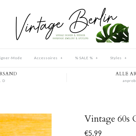
igner-Mode
Accessoires
+
% SALE %
+
Styles
+
ERSAND
ALLE A
. D
anprob
Vintage 60s 
€5,99