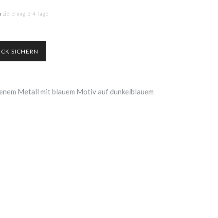
n
Lieferung: 2-4 Tage
rbenem Metall mit blauem Motiv auf dunkelblauem